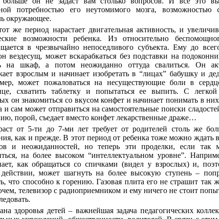
 больше он не задаст вам столько вопросов. И все это вы
ной потребностью его неутомимого мозга, возможностью с
чь окружающее.
тот же период нарастает двигательная активность, и увеличи
еские возможности ребенка. Из относительно беспомощно
ащается в чрезвычайно непоседливого субъекта. Ему до всег
он вездесущ, может вскарабкаться без подставки на подоконн
ть на шкаф, а потом неожиданно оттуда свалиться. Он ак
жает взрослым и начинает изобретать в “лицах” бабушку и де
мер, может пожаловаться на несуществующие боли в сердц
ице, схватить таблетку и попытаться ее выпить. С легкой
ых он знакомиться со вкусом конфет и начинает понимать в них
 и сам может отправиться на самостоятельные поиски сладосте
ию, порой, съедает вместо конфет лекарственные драже…
раст от 5-ти до 7-ми лет требует от родителей столь же бо
ия, как и прежде. В этот период от ребенка тоже можно ждать 
зов и неожиданностей, но теперь эти проделки, если так 
иться, на более высоком “интеллектуальном уровне”. Наприм
нает, как обращаться со спичками (видел у взрослых) и, поэ
 действии, может шагнуть на более высокую ступень – попр
ь, что способно к горению. Газовая плита его не страшит так ж
очем, телевизор с радиоприемником и ему ничего не стоит попы
ледовать.
ана здоровья детей – важнейшая задача педагогических колле