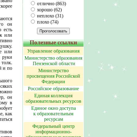
звано
отлично (863)
корее
хорошо (62)
неплохо (31)
ваются
плохо (74)
го он
о есть
ик или
тивно
Полезные ссылки
душку.
Управление образования
е или
 руки
Министерство образования
 толк.
Пензенской области
й и по
Министерство
просвещения Российской
льшого
Федерации
всяких
Российское образование
можно
Единая коллекция
ер, он
образовательных ресурсов
тому в
Единое окно доступа
обует
к образовательным
е, как
ресурсам
таться
Федеральный центр
информационно-
ктивов