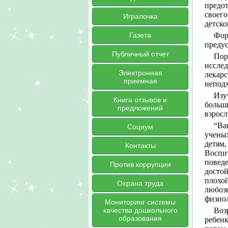
предо
своего
Игралочка
детско
Газета
Фор
преду
Публичный отчет
Пор
иссле
Электронная
лекар
приемная
неподх
Изу
Книга отзывов и
больш
предложений
взросл
“Ва
Социум
учены
детям
Контакты
Воспи
повед
Против коррупции
досто
плохо
Охрана труда
любоз
физиол
Мониторинг системы
качества дошкольного
Воз
образования
ребен