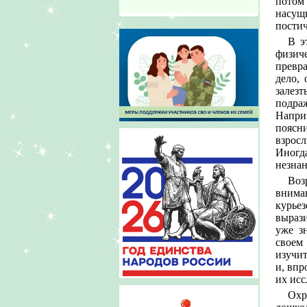
потом
насущ
пости
В э
физич
превр
дело, 
залез
подра
Напри
поясн
взросл
Иногда
незнан
Воз
вниман
курье
выраз
уже з
своем
изучит
и, впр
их исс
Охр