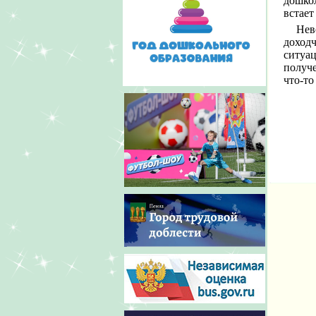
дошкол
встает
Нев
доход
ситуа
получе
что-то