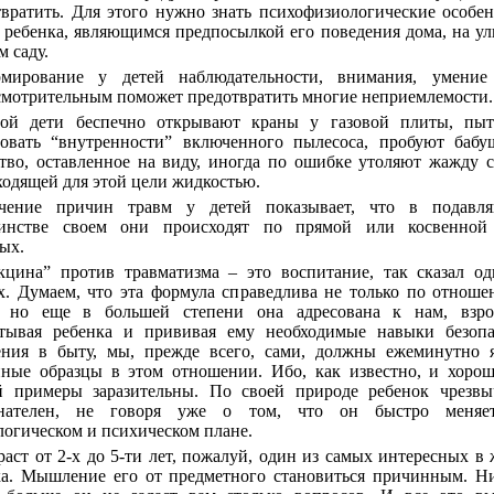
твратить. Для этого нужно знать психофизиологические особе
 ребенка, являющимся предпосылкой его поведения дома, на ул
м саду.
мирование у детей наблюдательности, внимания, умение
смотрительным поможет предотвратить многие неприемлемости.
ой дети беспечно открывают краны у газовой плиты, пыт
довать “внутренности” включенного пылесоса, пробуют бабу
ство, оставленное на виду, иногда по ошибке утоляют жажду 
одящей для этой цели жидкостью.
чение причин травм у детей показывает, что в подавл
инстве своем они происходят по прямой или косвенной
ых.
кцина” против травматизма – это воспитание, так сказал о
х. Думаем, что эта формула справедлива не только по отнош
, но еще в большей степени она адресована к нам, взро
тывая ребенка и прививая ему необходимые навыки безопа
ения в быту, мы, прежде всего, сами, должны ежеминутно я
йные образцы в этом отношении. Ибо, как известно, и хоро
й примеры заразительны. По своей природе ребенок чрезвы
нателен, не говоря уже о том, что он быстро меняе
огическом и психическом плане.
раст от 2-х до 5-ти лет, пожалуй, один из самых интересных в
ка. Мышление его от предметного становиться причинным. Н