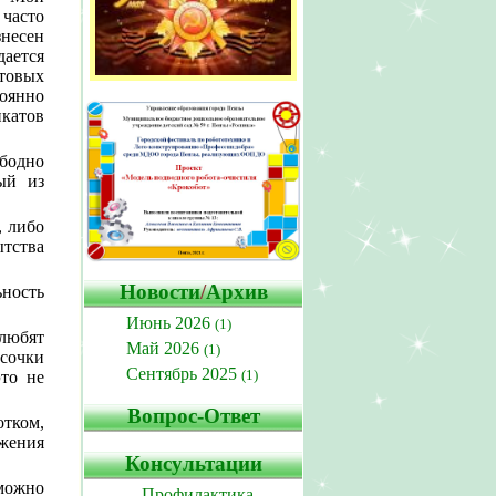
 часто
знесен
дается
товых
тоянно
катов
ободно
ый из
, либо
ытства
Новости
/
Архив
ность
Июнь 2026
(1)
 любят
Май 2026
(1)
усочки
Сентябрь 2025
(1)
это не
Вопрос-Ответ
тком,
ижения
Консультации
 можно
Профилактика