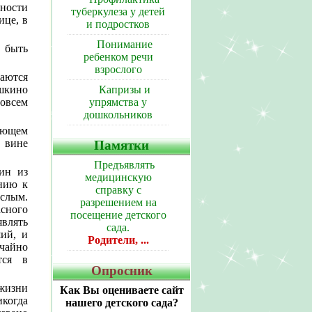
нности
туберкулеза у детей
ице, в
и подростков
Понимание
 быть
ребенком речи
взрослого
аются
Капризы и
шкино
упрямства у
совсем
дошкольников
яющем
 вине
Памятки
Предъявлять
дин из
медицинскую
ению к
справку с
слым.
разрешением на
сного
посещение детского
влять
сада.
ший, и
Родители, ...
чайно
тся в
Опросник
 жизни
Как Вы оцениваете сайт
икогда
нашего детского сада?