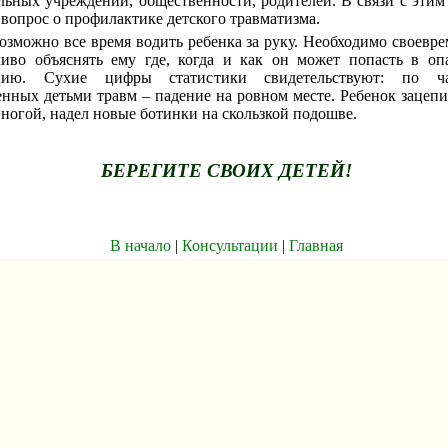
ьных учреждений, общественности, родителей. В связи с этим
 вопрос о профилактике детского травматизма.
озможно все время водить ребенка за руку. Необходимо своевр
чиво объяснять ему где, когда и как он может попасть в о
цию. Сухие цифры статистики свидетельствуют: по ча
нных детьми травм – падение на ровном месте. Ребенок зацепи
 ногой, надел новые ботинки на скользкой подошве.
БЕРЕГИТЕ СВОИХ ДЕТЕЙ!
В начало
|
Консультации
|
Главная