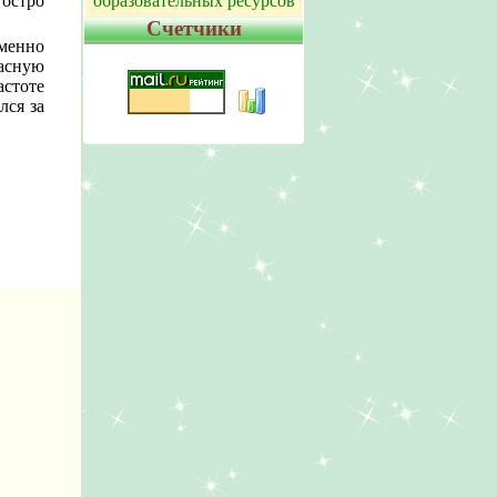
образовательных ресурсов
 остро
Счетчики
еменно
пасную
стоте
лся за