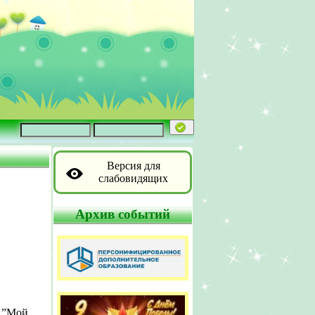
Версия для
слабовидящих
Архив событий
. ”Мой