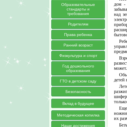
дом -
Образовательные
стандарты и
забыва
требования
над зе
элект
Родителям
прибо
расши
Права ребенка
бытово
Реб
Ранний возраст
управ
предме
Физкультура и спорт
Взр
развес
Год дошкольного
может.
образования
Обы
детей 
ГТО в детском саду
Лет
разжиг
Безопасность
шифер
только
Вклад в будущее
Еще
ножни
Методическая копилка
их ра
Без
Наши достижения