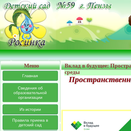
Меню
Вклад в будущее: Простр
среды
Главная
Пространственн
Сведения об
образовательной
организации
Из истории
Правила приема в
детский сад