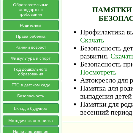
Образовательные
ПАМЯТКИ 
стандарты и
требования
БЕЗОПА
Родителям
Профилактика вы
Права ребенка
Скачать
Безопасность дет
Ранний возраст
развития.
Скачат
Физкультура и спорт
Безопасность пр
Год дошкольного
Посмотреть
образования
Автокресло для 
ГТО в детском саду
Памятка для род
выпадения детей
Безопасность
Памятки для род
Вклад в будущее
весенний перио
Методическая копилка
Наши достижения