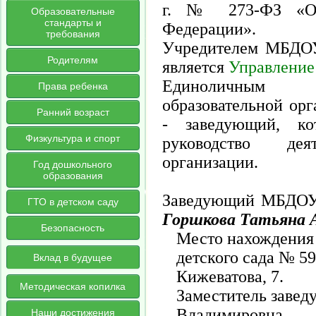
г. № 273-ФЗ «Об
Образовательные
стандарты и
Федерации».
требования
Учредителем МБДОУ
Родителям
является
Управление 
Единоличным и
Права ребенка
образовательной орг
Ранний возраст
- заведующий, ко
Физкультура и спорт
руководство деят
организации.
Год дошкольного
образования
Заведующий МБДОУ д
ГТО в детском саду
Горшкова Татьяна 
Безопасность
Место нахождения
детского сада № 59 
Вклад в будущее
Кижеватова, 7.
Методическая копилка
Заместитель завед
Владимировна.
Наши достижения