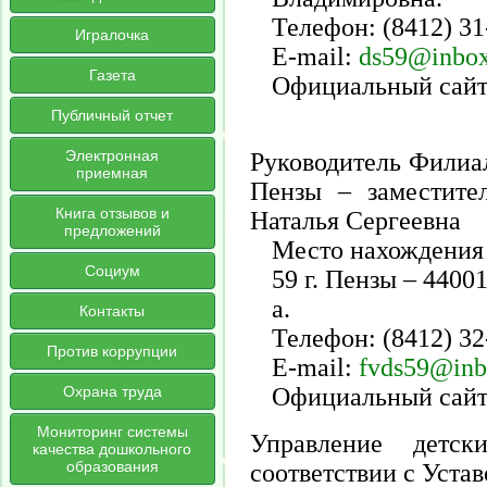
Телефон: (8412) 31
Игралочка
E-mail:
ds59@inbox
Газета
Официальный сай
Публичный отчет
Электронная
Руководитель Филиа
приемная
Пензы – заместите
Книга отзывов и
Наталья Сергеевна
предложений
Место нахождения
Социум
59 г. Пензы – 44001
а.
Контакты
Телефон: (8412) 32
Против коррупции
E-mail:
fvds59@inb
Официальный сай
Охрана труда
Мониторинг системы
Управление детск
качества дошкольного
образования
соответствии с Уста