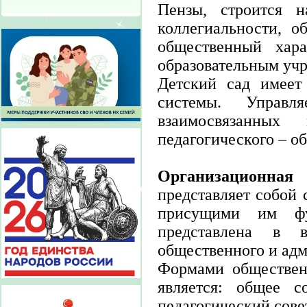
Пензы, строится 
коллегиальности, о
общественный хар
образовательным уч
Детский сад имее
системы. Управл
взаимосвязанных
педагогического – о
Организационная
представляет собой 
присущими им ф
представлена в 
общественного и адм
Формами общественн
является: общее со
педагогический совет