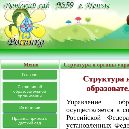
Меню
Структура и органы упр
Главная
Структура 
образоват
Сведения об
образовательной
организации
Управление обра
Из истории
осуществляется в со
Российской Федер
Правила приема в
детский сад
установленных Феде