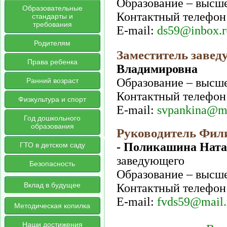
Образование – высше
Образовательные
Контактный телефон:
стандарты и
требования
E-mail:
ds59@inbox.r
Родителям
Заместитель заве
Права ребенка
Владимировна
Образование – высше
Ранний возраст
Контактный телефон:
Физкультура и спорт
E-mail:
svpankina@ma
Год дошкольного
образования
Руководитель Фил
- Поликашина Ната
ГТО в детском саду
заведующего
Безопасность
Образование – высше
Вклад в будущее
Контактный телефон:
E-mail:
fvds59@mail.
Методическая копилка
Наши достижения