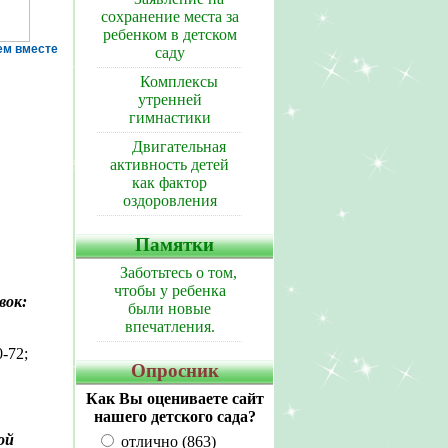
сохранение места за
ребенком в детском
ем вместе
саду
Комплексы
утренней
гимнастики
Двигательная
активность детей
как фактор
оздоровления
Памятки
Заботьтесь о том,
чтобы у ребенка
вок:
были новые
впечатления.
0-72;
Опросник
Как Вы оцениваете сайт
нашего детского сада?
ой
отлично (863)