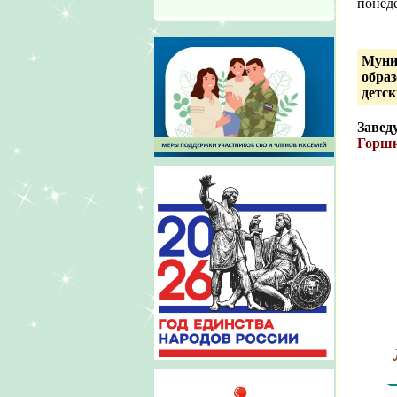
понеде
Муни
обра
детск
Завед
Горшк