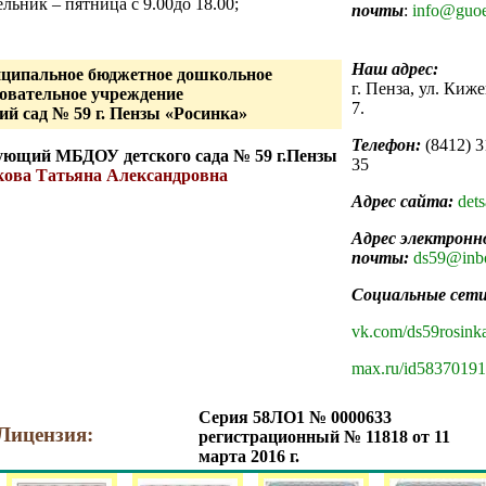
льник – пятница с 9.00до 18.00;
почты
:
info@guoe
Наш адрес:
ципальное бюджетное дошкольное
г. Пенза, ул. Киже
зовательное учреждение
7.
ий сад № 59 г. Пензы «Росинка»
Телефон:
(8412) 
ующий МБДОУ детского сада № 59 г.Пензы
35
ова Татьяна Александровна
Адрес сайта:
det
Адрес электронн
почты:
ds59@inb
Социальные сети
vk.com/ds59rosink
max.ru/id5837019
Серия 58ЛО1 № 0000633
Лицензия:
регистрационный № 11818 от 11
марта 2016 г.