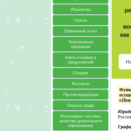
Игралочка
ре
Газета
во
Публичный отчет
как
Электронная
приемная
Книга отзывов и
На
предложений
Социум
Контакты
Функ
Против коррупции
осущ
г.Пен
Охрана труда
Юриди
Мониторинг системы
Россия
качества дошкольного
образования
Графи