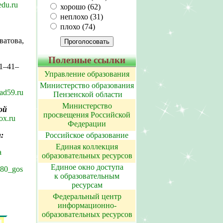
du.ru
хорошо (62)
неплохо (31)
плохо (74)
ватова,
Полезные ссылки
31–41–
Управление образования
Министерство образования
sad59.ru
Пензенской области
Министерство
ой
просвещения Российской
ox.ru
Федерации
Российское образование
:
Единая коллекция
a
образовательных ресурсов
Единое окно доступа
180_gos
к образовательным
ресурсам
Федеральный центр
информационно-
образовательных ресурсов