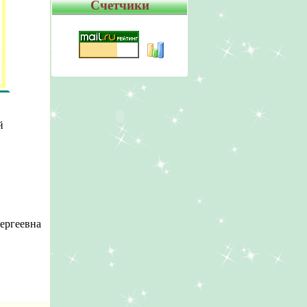
Счетчики
й
ергеевна