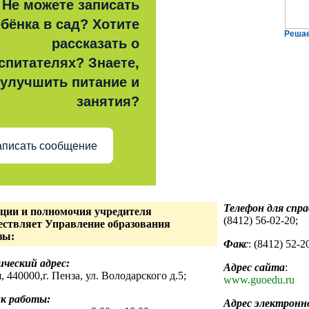
Не можете записать
бёнка в сад? Хотите
Реша
рассказать о
спитателях? Знаете,
 улучшить питание и
занятия?
писать сообщение
Телефон для спра
ции и полномочия учредителя
(8412) 56-02-20;
ествляет Управление образования
зы:
Факс
: (8412) 52-2
ческий адрес:
Адрес сайта
:
, 440000,г. Пенза, ул. Володарского д.5;
www.guoedu.ru
к работы:
Адрес электронн