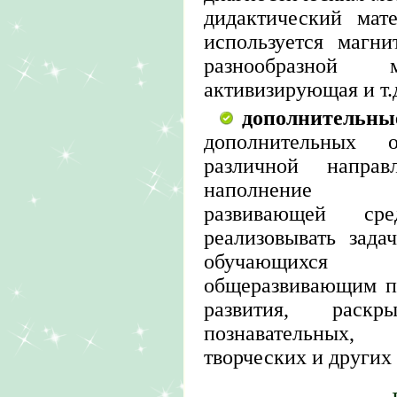
дидактический мат
используется магн
разнообразной м
активизирующая и т.д
дополнительны
дополнительных 
различной направ
наполнение пред
развивающей сре
реализовывать зада
обучающихся
общеразвивающим п
развития, раск
познавательных, х
творческих и других