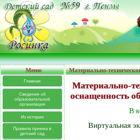
Меню
Материально-техническое
Главная
Материально-те
оснащенность об
Сведения об
образовательной
организации
В 
Из истории
Виртуальная эк
Правила приема в
детский сад