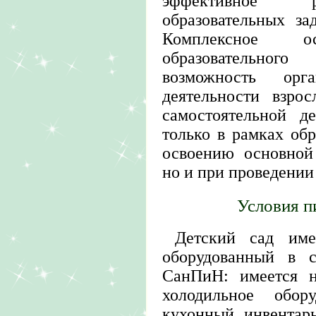
эффективное р
образовательных за
Комплексное ос
образовательног
возможность орг
деятельности взро
самостоятельной д
только в рамках обр
освоению основной
но и при проведени
Условия п
Детский сад име
оборудованный в с
СанПиН: имеется н
холодильное обору
кухонный инвентар