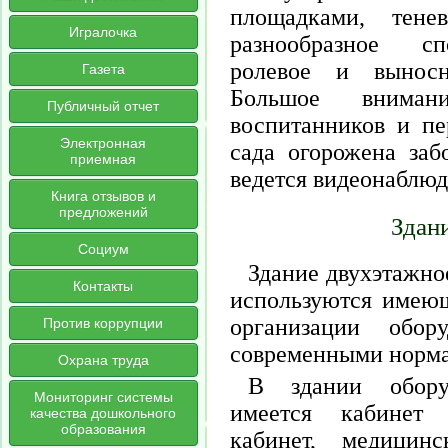
площадками, тен
Игралочка
разнообразное сп
ролевое и выносн
Газета
Большое внимани
Публичный отчет
воспитанников и пе
Электронная
сада огорожена заб
приемная
ведется видеонаблюд
Книга отзывов и
предложений
Здани
Социум
Здание двухэтажно
Контакты
используются имею
организации обор
Против коррупции
современными норма
Охрана труда
В здании обору
Мониторинг системы
имеется кабинет 
качества дошкольного
образования
кабинет, медицин