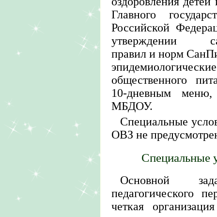
оздоровления детей
Главного государс
Российской Федера
утверждении сани
правил и норм СанПи
эпидемиологически
общественного пит
10-дневным меню,
МБДОУ.
Специальные услов
ОВЗ не предусмотре
Специальные 
Основной за
педагогического пе
четкая организаци