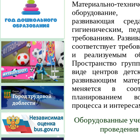
Материально-те
оборудование, пр
развивающая среда
гигиеническим, пе
требованиям. Развив
соответствует треб
и реализуемым об
Пространство груп
виде центров детс
развивающим мате
меняется в соот
планированием вос
процесса и интереса
Оборудованные уче
проведения