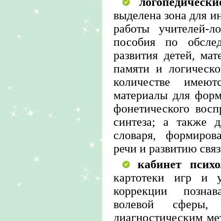
логопедическ
выделена зона для и
работы учителей-л
пособия по обсле
развития детей, мат
памяти и логическ
количестве имею
материалы для форм
фонетического восп
синтеза; а также 
словаря, формиров
речи и развитию связ
кабинет психо
картотеки игр и 
коррекции познав
волевой сферы,
диагностическим ме