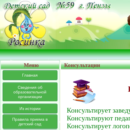
Меню
Консультации
Главная
Сведения об
образовательной
организации
Из истории
Консультирует заве
Консультируют педа
Правила приема в
детский сад
Консультирует логоп