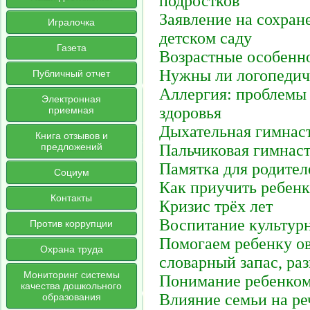
подростков
Заявление на сохран
Игралочка
детском саду
Газета
Возрастные особенн
Нужны ли логопедич
Публичный отчет
Аллергия: проблемы 
Электронная
здоровья
приемная
Дыхательная гимнаст
Книга отзывов и
предложений
Пальчиковая гимнас
Памятка для родител
Социум
Как приучить ребенк
Контакты
Кризис трёх лет
Воспитание культур
Против коррупции
Помогаем ребенку ов
Охрана труда
словарный запас, ра
Мониторинг системы
Понимание ребенком
качества дошкольного
Влияние семьи на ре
образования