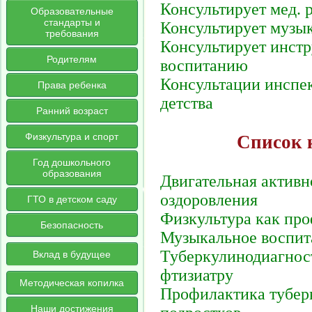
Консультирует мед. 
Образовательные
стандарты и
Консультирует музы
требования
Консультирует инст
Родителям
воспитанию
Консультации инспек
Права ребенка
детства
Ранний возраст
Физкультура и спорт
Список 
Год дошкольного
образования
Двигательная активн
оздоровления
ГТО в детском саду
Физкультура как про
Безопасность
Музыкальное воспит
Туберкулинодиагност
Вклад в будущее
фтизиатру
Методическая копилка
Профилактика туберк
Наши достижения